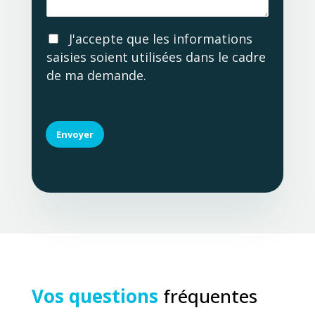
g
e
e
A
J'accepte que les informations
c
saisies soient utilisées dans le cadre
c
de ma demande.
o
r
d
R
G
Envoyer
P
D
Vos questions
fréquentes