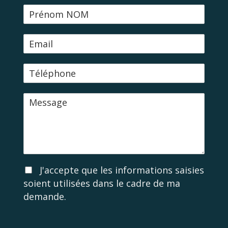
N
o
m
E
-
m
T
a
é
i
l
l
M
é
e
p
s
h
s
o
a
n
g
e
e
A
J'accepte que les informations saisies
c
soient utilisées dans le cadre de ma
c
demande.
o
r
d